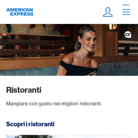
Vai al link di navigazione
Header
Menu
Logo
Meta Navigatio
Login
Ristoranti
Mangiare con gusto nei migliori ristoranti.
Scopri i ristoranti