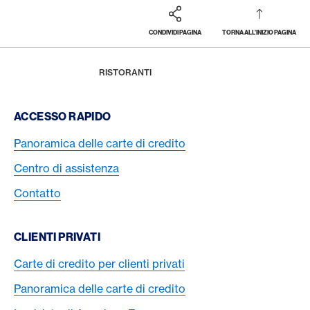
CONDIVIDI PAGINA
TORNA ALL'INIZIO PAGINA
Footer
Breadcrumb
LA RIVISTA
GASTRONOMIA
HOME
RISTORANTI
Footer Navigation
ACCESSO RAPIDO
Panoramica delle carte di credito
Centro di assistenza
Contatto
CLIENTI PRIVATI
Carte di credito per clienti privati
Panoramica delle carte di credito