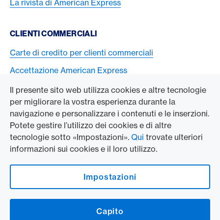
La rivista di American Express
CLIENTI COMMERCIALI
Carte di credito per clienti commerciali
Accettazione American Express
Il presente sito web utilizza cookies e altre tecnologie
L’AZIENDA
per migliorare la vostra esperienza durante la
navigazione e personalizzare i contenuti e le inserzioni.
Swisscard AECS GmbH
Potete gestire l’utilizzo dei cookies e di altre
tecnologie sotto «Impostazioni».
Qui
trovate ulteriori
American Express Globale
informazioni sui cookies e il loro utilizzo.
Contact & Social channels
Impostazioni
American Express on Facebook
American Express Switzerland on Instagram
Capito
Logo e avvertenze legali
American Express Cards, issued by Swisscard AECS GmbH, Neugasse 18, 8810
Horgen | Copyright © 2026