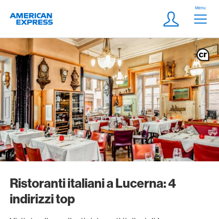
Vai al link di navigazione
Header
Menu
Logo
Meta Navigatio
Login
Ristoranti italiani a Lucerna: 4
indirizzi top