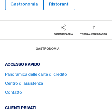
Gastronomia
Ristoranti
CONDIVIDI PAGINA
TORNA ALL'INIZIO PAGINA
Footer
Breadcrumb
LA RIVISTA
HOME
GASTRONOMIA
Footer Navigation
ACCESSO RAPIDO
Panoramica delle carte di credito
Centro di assistenza
Contatto
CLIENTI PRIVATI