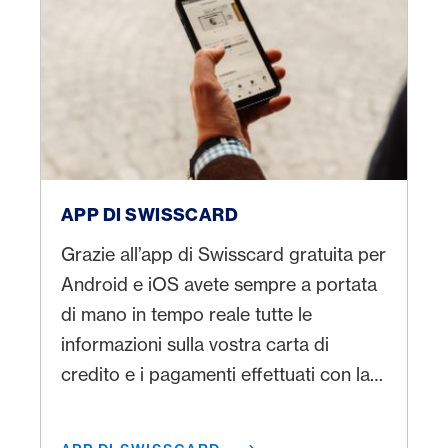
App di Swisscard
APP DI SWISSCARD
Grazie all’app di Swisscard gratuita per
Android e iOS avete sempre a portata
di mano in tempo reale tutte le
informazioni sulla vostra carta di
credito e i pagamenti effettuati con la
stessa ovunque vi troviate. Il servizio 3-
D Secure è integrato nell’app e