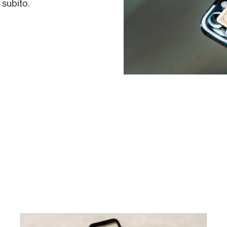
 subito.
/it/premi/gold-benefici