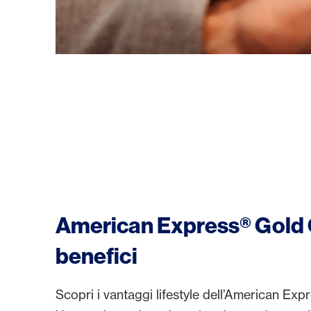
/it/premi/platinum-benefici
American Express® Gold C
benefici
Scopri i vantaggi lifestyle dell’American Ex