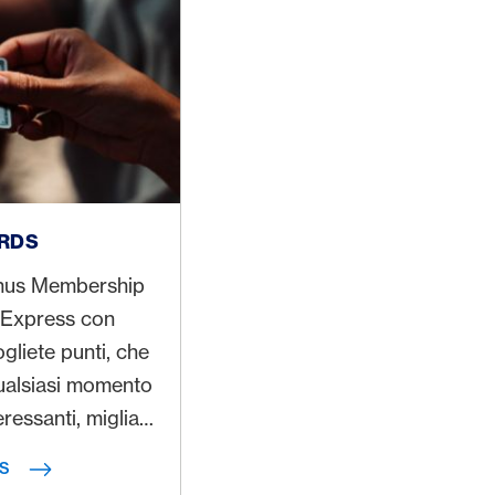
RDS
nus Membership
 Express con
liete punti, che
qualsiasi momento
ressanti, miglia o
 viaggio.
S