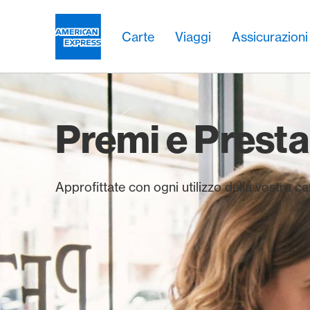
Vai al link di navigazione
Header
Navigazione principale
Navigazione principale
Logo
Carte
Viaggi
Assicurazioni
Premi e Presta
Approfittate con ogni utilizzo della vostra 