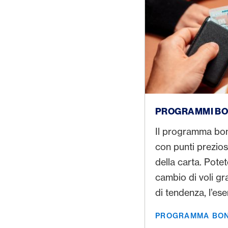
Programma bonus po
PROGRAMMI BO
Il programma bon
con punti preziosi
della carta. Potet
cambio di voli gra
di tendenza, l’es
annua e molto alt
PROGRAMMA BON