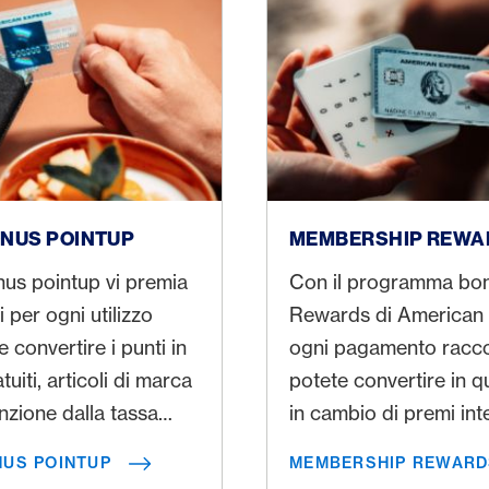
intup
Membership Rewards
NUS POINTUP
MEMBERSHIP REWA
us pointup vi premia
Con il programma bo
 per ogni utilizzo
Rewards di American
e convertire i punti in
ogni pagamento raccog
tuiti, articoli di marca
potete convertire in 
enzione dalla tassa
in cambio di premi inte
ro ancora.
per il vostro prossimo
US POINTUP
MEMBERSHIP REWARD