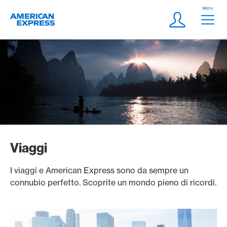
Vai al link di navigazione
Header
Menu
Logo
Meta Navigatio
Login
Viaggi
I viaggi e American Express sono da sempre un
connubio perfetto. Scoprite un mondo pieno di ricordi.