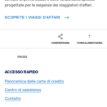
progettate per le esigenze dei viaggiatori d'affari.
SCOPRITE I VIAGGI D’AFFARI
CONDIVIDI PAGINA
TORNA ALL'INIZIO PAGINA
Footer
Breadcrumb
HOME
VIAGGI
Footer Navigation
ACCESSO RAPIDO
Panoramica delle carte di credito
Centro di assistenza
Contatto