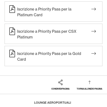
Iscrizione a Priority Pass per la
Platinum Card
Iscrizione a Priority Pass per CSX
Platinum
Iscrizione a Priority Pass per la Gold
Card
CONDIVIDI PAGINA
TORNA ALL'INIZIO PAGINA
Footer
Breadcrumb
VIAGGI
VIAGGI PRIVATI
HOME
LOUNGE AEROPORTUALI