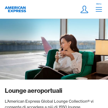
Vai al link di navigazione
Header
Menu
Logo
Meta Navigatio
Login
Lounge aeroportuali
L’American Express Global Lounge Collection® vi
consente di accedere a più di 1550 lounge