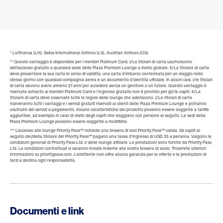
* Lufthansa (LH), Swiss International Airlines (LX), Austrian Airlines (OS)
** Questo vantaggio è disponibile per i membri Platinum Card. I/Le titolari di carta usufruiscono
dell’accesso gratuito a qualsiasi sede delle Plaza Premium Lounge a livello globale. Il/La titolare di carta
deve presentare la sua carta in corso di validità, una carta d’imbarco confermata per un viaggio nello
stesso giorno con qualsiasi compagnia aerea e un documento d’identità ufficiale. In alcuni casi, i/le titolari
di carta devono avere almeno 21 anni per accedere senza un genitore o un tutore. Questo vantaggio è
riservato soltanto ai membri Platinum Card e l’ingresso gratuito non è previsto per gli/le ospiti. Il/La
titolare di carta deve osservare tutte le regole delle lounge che aderiscono. I/Le titolari di carta
riceveranno tutti i vantaggi e i servizi gratuiti riservati ai clienti delle Plaza Premium Lounge e potranno
usufruire dei servizi a pagamento. Alcune caratteristiche del prodotto possono essere soggette a tariffe
aggiuntive, ad esempio in caso di visite degli ospiti che viaggiano con persone al seguito. Le sedi della
Plaza Premium Lounge possono essere soggette a modifiche.
*** L’accesso alle lounge Priority Pass™ richiede una tessera di soci Priority Pass™ valida. Gli ospiti al
seguito del/della titolare del Priority Pass™ pagano una tassa d'ingresso di USD 35 a persona. Valgono le
condizioni generali di Priority Pass Ltd. e delle lounge affiliate. Le prestazioni sono fornite da Priority Pass
Ltd. Le condizioni contrattuali vi saranno inviate insieme alla vostra tessera di socio. Troverete ulteriori
informazioni su prioritypass.com. L’emittente non offre alcuna garanzia per le offerte e le prestazioni di
terzi e declina ogni responsabilità.
Documenti e link