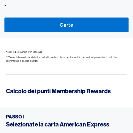
-
Carte
* CHF 54.05 l'anno (IVA inclusa)
** Tasse, interessi, riaddebiti, arretrati, prelievi di contanti nonché transazioni provenienti da lotto,
scommesse e casinò esclusi.
Calcolo dei punti Membership Rewards
PASSO 1
Selezionate la carta American Express