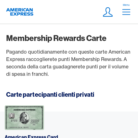
Vai al link di navigazione
Header
Menu
Logo
Meta Navigatio
Login
Membership Rewards Carte
Pagando quotidianamente con queste carte American
Express raccoglierete punti Membership Rewards. A
seconda della carta guadagnerete punti per il volume
di spesa in franchi.
Carte partecipanti clienti privati
American Express Card