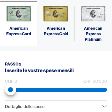
American
American
American
Express Card
Express Gold
Express
Platinum
PASSO 2
Inserite le vostre spese mensili
CHF 0
CHF 30’000
web.rewardCalculator.spendingSliderLabel
0
Dettaglio delle spese