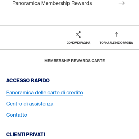
Panoramica Membership Rewards
CONDIVIDI PAGINA
TORNA ALL'INIZIO PAGINA
Footer
Breadcrumb
PREMI E PRESTAZIONI
MEMBERSHIP REWARDS
HOME
MEMBERSHIP REWARDS CARTE
Footer Navigation
ACCESSO RAPIDO
Panoramica delle carte di credito
Centro di assistenza
Contatto
CLIENTI PRIVATI