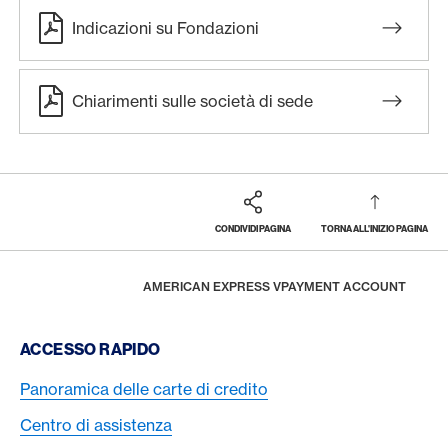
Indicazioni su Fondazioni
Chiarimenti sulle società di sede
CONDIVIDI PAGINA
TORNA ALL'INIZIO PAGINA
Footer
Breadcrumb
BUSINESS
CARTE DI CREDITO AZIENDALI
AMERICAN EXPRESS SUPPLIER PAYMENTS
HOME
AMERICAN EXPRESS VPAYMENT ACCOUNT
Footer Navigation
ACCESSO RAPIDO
Panoramica delle carte di credito
Centro di assistenza