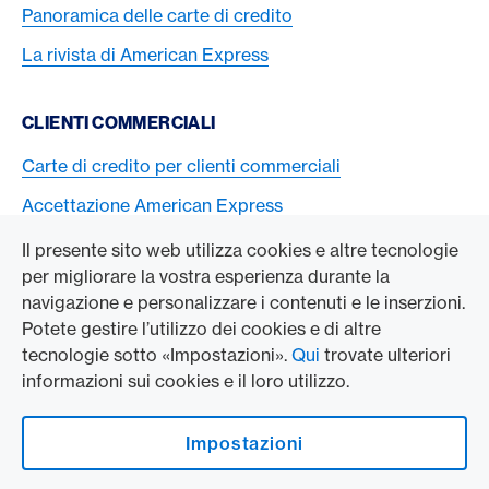
Panoramica delle carte di credito
La rivista di American Express
CLIENTI COMMERCIALI
Carte di credito per clienti commerciali
Accettazione American Express
Il presente sito web utilizza cookies e altre tecnologie
L’AZIENDA
per migliorare la vostra esperienza durante la
navigazione e personalizzare i contenuti e le inserzioni.
Swisscard AECS GmbH
Potete gestire l’utilizzo dei cookies e di altre
tecnologie sotto «Impostazioni».
Qui
trovate ulteriori
American Express Globale
informazioni sui cookies e il loro utilizzo.
Contact & Social channels
Impostazioni
American Express on Facebook
American Express Switzerland on Instagram