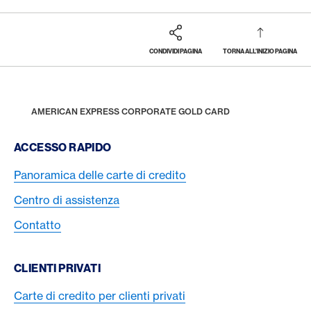
CONDIVIDI PAGINA
TORNA ALL'INIZIO PAGINA
Footer
Breadcrumb
BUSINESS
CARTE DI CREDITO AZIENDALI
AMERICAN EXPRESS CORPORATE CARDS
HOME
AMERICAN EXPRESS CORPORATE GOLD CARD
Footer Navigation
ACCESSO RAPIDO
Panoramica delle carte di credito
Centro di assistenza
Contatto
CLIENTI PRIVATI
Carte di credito per clienti privati