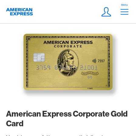
Vai al link di navigazione
Header
Menu
Logo
Meta Navigatio
Login
American Express Corporate Gold
Card