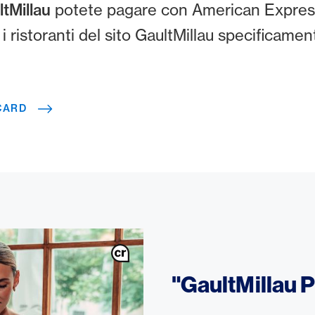
ltMillau
potete pagare con American Express 
i ristoranti del sito GaultMillau specificame
CARD
"GaultMillau P