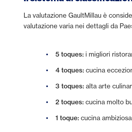
La valutazione GaultMillau è conside
valutazione varia nei dettagli da Pa
5 toques:
i migliori risto
4 toques:
cucina ecceziona
3 toques:
alta arte culinar
2 toques:
cucina molto buo
1 toque:
cucina ambiziosa -