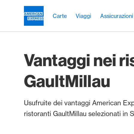
Vai al link di navigazione
Header
Navigazione principale
Navigazione principale
Logo
Carte
Viaggi
Assicurazioni
Vantaggi nei ri
GaultMillau
Usufruite dei vantaggi American Ex
ristoranti GaultMillau selezionati in 