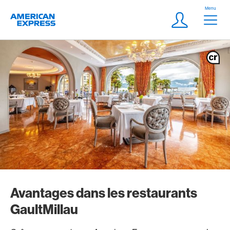
Aller vers le lien Navigation
Header
Menu
Logo
Meta Navigatio
Login
Avantages dans les restaurants
GaultMillau