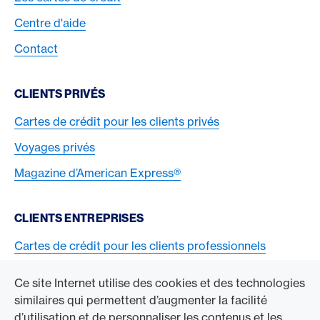
Centre d'aide
Contact
CLIENTS PRIVÉS
Cartes de crédit pour les clients privés
Voyages privés
Magazine d’American Express®
CLIENTS ENTREPRISES
Cartes de crédit pour les clients professionnels
Acceptez la carte American Express
Ce site Internet utilise des cookies et des technologies
similaires qui permettent d’augmenter la facilité
ACCÉDER À L’ENTREPRISE
d’utilisation et de personnaliser les contenus et les