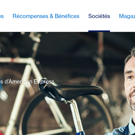
es
Récompenses & Bénéfices
Sociétés
Magaz
es d’American Express.