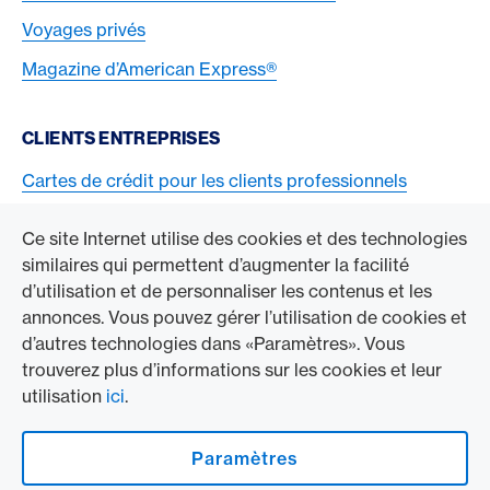
Voyages privés
Magazine d’American Express®
CLIENTS ENTREPRISES
Cartes de crédit pour les clients professionnels
Acceptez la carte American Express
Ce site Internet utilise des cookies et des technologies
similaires qui permettent d’augmenter la facilité
ACCÉDER À L’ENTREPRISE
d’utilisation et de personnaliser les contenus et les
annonces. Vous pouvez gérer l’utilisation de cookies et
Swisscard AECS GmbH
d’autres technologies dans «Paramètres». Vous
trouverez plus d’informations sur les cookies et leur
American Express Mondial
utilisation
ici
.
Contact & Social channels
Paramètres
American Express Switzerland auf Facebook
American Express Switzerland on Instragram