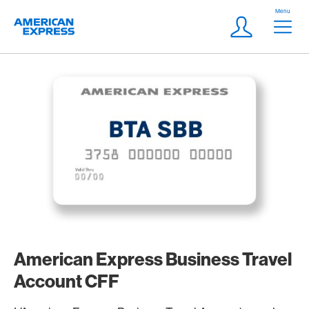
Aller vers le lien Navigation
Header
Menu
Logo
Meta Navigatio
Login
American Express Business Travel
Account CFF