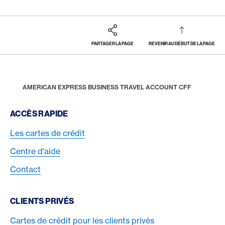
PARTAGER LA PAGE
REVENIR AU DÉBUT DE LA PAGE
Footer
Breadcrumb
SOCIÉTÉS
CARTES DE CRÉDIT D’ENTREPRISE
AMERICAN EXPRESS SUPPLIER PAYMENTS
HOME
AMERICAN EXPRESS BUSINESS TRAVEL ACCOUNT CFF
Footer Navigation
ACCÈS RAPIDE
Les cartes de crédit
Centre d'aide
Contact
CLIENTS PRIVÉS
Cartes de crédit pour les clients privés