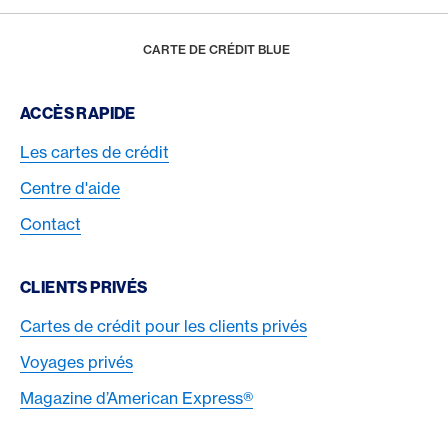
Footer
Breadcrumb
CARTES
LES CARTES DE CRÉDIT
HOME
CARTE DE CRÉDIT BLUE
Footer Navigation
ACCÈS RAPIDE
Les cartes de crédit
Centre d'aide
Contact
CLIENTS PRIVÉS
Cartes de crédit pour les clients privés
Voyages privés
Magazine d’American Express®