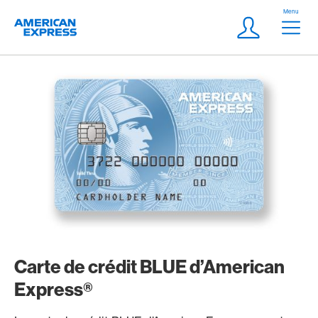
Aller vers le lien Navigation
Header
Menu
Logo
Meta Navigatio
Login
Carte de crédit BLUE d’American
Express®