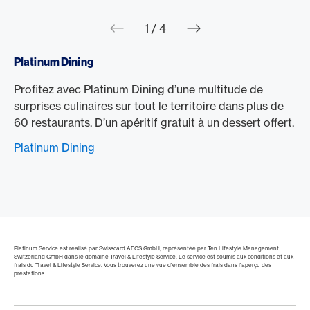
web.slider.arrowPre
web.slider.a
1 / 4
Platinum Dining
Profitez avec Platinum Dining d’une multitude de
surprises culinaires sur tout le territoire dans plus de
60 restaurants. D’un apéritif gratuit à un dessert offert.
Platinum Dining
Platinum Service est réalisé par Swisscard AECS GmbH, représentée par Ten Lifestyle Management
Switzerland GmbH dans le domaine Travel & Lifestyle Service. Le service est soumis aux conditions et aux
frais du Travel & Lifestyle Service. Vous trouverez une vue d’ensemble des frais dans l'aperçu des
prestations.