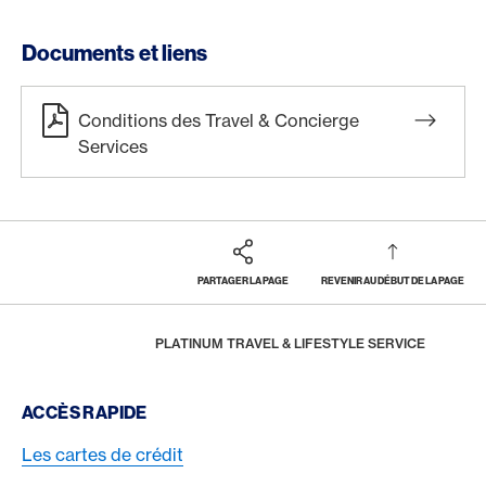
Documents et liens
Conditions des Travel & Concierge
Services
PARTAGER LA PAGE
REVENIR AU DÉBUT DE LA PAGE
Footer
Breadcrumb
VOYAGES
VOYAGES PRIVÉS
HOME
PLATINUM TRAVEL & LIFESTYLE SERVICE
Footer Navigation
ACCÈS RAPIDE
Les cartes de crédit