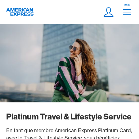
Aller vers le lien Navigation
Header
Menu
Logo
Meta Navigatio
Login
Platinum Travel & Lifestyle Service
En tant que membre American Express Platinum Card,
avec le Travel & Lifestyle Service, vous bénéficiez