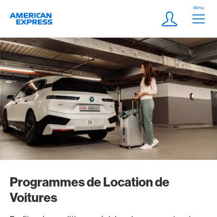
Aller vers le lien Navigation
Header
Menu
Logo
Meta Navigatio
Login
Programmes de Location de
Voitures