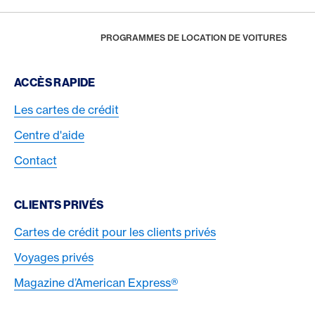
Footer
Breadcrumb
VOYAGES
VOYAGES D'AFFAIRES
HOME
PROGRAMMES DE LOCATION DE VOITURES
Footer Navigation
ACCÈS RAPIDE
Les cartes de crédit
Centre d'aide
Contact
CLIENTS PRIVÉS
Cartes de crédit pour les clients privés
Voyages privés
Magazine d’American Express®