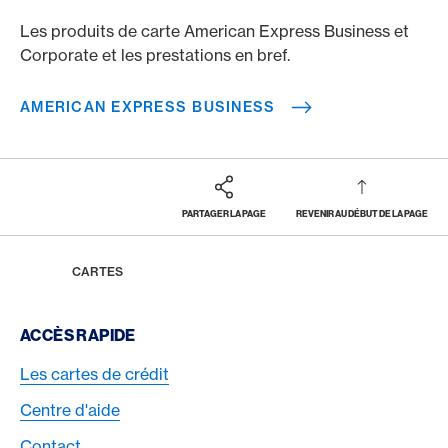
Les produits de carte American Express Business et
Corporate et les prestations en bref.
AMERICAN EXPRESS BUSINESS
PARTAGER LA PAGE
REVENIR AU DÉBUT DE LA PAGE
Footer
Breadcrumb
HOME
CARTES
Footer Navigation
ACCÈS RAPIDE
Les cartes de crédit
Centre d'aide
Contact