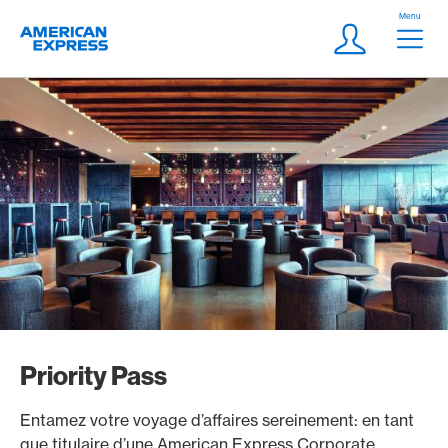
Aller vers le lien Navigation
Header
Menu
Logo
Meta Navigatio
Login
Priority Pass
Entamez votre voyage d’affaires sereinement: en tant
que titulaire d’une American Express Corporate