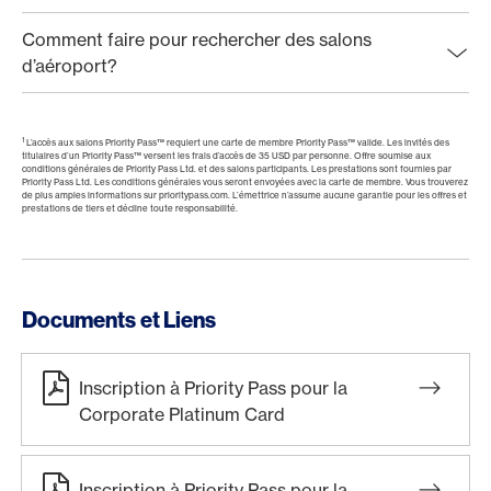
Comment faire pour rechercher des salons
d’aéroport?
1
L’accès aux salons Priority Pass™ requiert une carte de membre Priority Pass™ valide. Les invités des
titulaires d’un Priority Pass™ versent les frais d’accès de 35 USD par personne. Offre soumise aux
conditions générales de Priority Pass Ltd. et des salons participants. Les prestations sont fournies par
Priority Pass Ltd. Les conditions générales vous seront envoyées avec la carte de membre. Vous trouverez
de plus amples informations sur prioritypass.com. L’émettrice n’assume aucune garantie pour les offres et
prestations de tiers et décline toute responsabilité.
Documents et Liens
Inscription à Priority Pass pour la
Corporate Platinum Card
Inscription à Priority Pass pour la