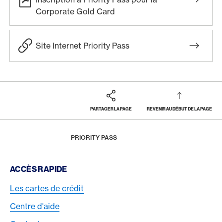
Corporate Gold Card
Site Internet Priority Pass
PARTAGER LA PAGE
REVENIR AU DÉBUT DE LA PAGE
Footer
Breadcrumb
VOYAGES
VOYAGES D'AFFAIRES
HOME
PRIORITY PASS
Footer Navigation
ACCÈS RAPIDE
Les cartes de crédit
Centre d'aide