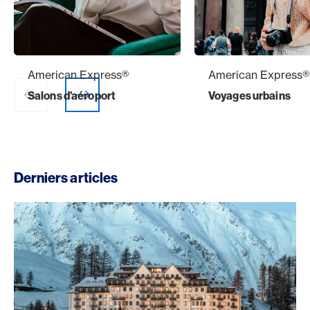
American Express®
American Express®
Salons d’aéroport
Voyages urbains
web.slider.arrowP
web.slider.arr
Derniers articles