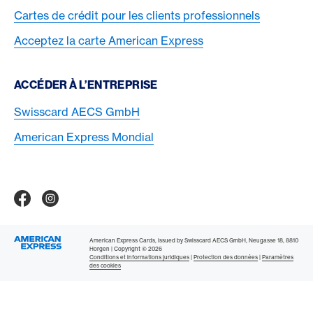
Cartes de crédit pour les clients professionnels
Acceptez la carte American Express
ACCÉDER À L’ENTREPRISE
Swisscard AECS GmbH
American Express Mondial
Contact & Social channels
American Express Switzerland auf Facebook
American Express Switzerland on Instragram
Logo & mentions légales
American Express Cards, issued by Swisscard AECS GmbH, Neugasse 18, 8810
Horgen | Copyright © 2026
Conditions et informations juridiques
|
Protection des données
|
Paramètres
des cookies