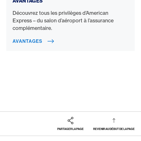
AVANTAGES
Découvrez tous les privilèges d’American
Express – du salon d’aéroport à l’assurance
complémentaire.
AVANTAGES
PARTAGER LA PAGE
REVENIR AU DÉBUT DE LA PAGE
Footer
Breadcrumb
MAGAZINE