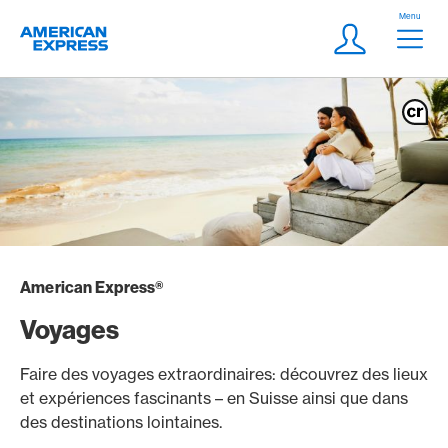
Aller vers le lien Navigation
Header
Menu
Logo
Meta Navigatio
Login
American Express®
Voyages
Faire des voyages extraordinaires: découvrez des lieux
et expériences fascinants – en Suisse ainsi que dans
des destinations lointaines.