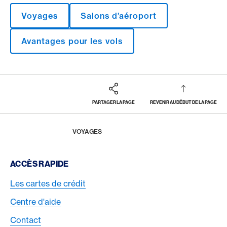
Voyages
Salons d’aéroport
Avantages pour les vols
PARTAGER LA PAGE
REVENIR AU DÉBUT DE LA PAGE
Footer
Breadcrumb
MAGAZINE
HOME
VOYAGES
Footer Navigation
ACCÈS RAPIDE
Les cartes de crédit
Centre d'aide
Contact