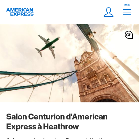
Aller vers le lien Navigation
Header
Menu
Logo
Meta Navigatio
Login
Salon Centurion d’American
Express à Heathrow