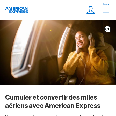
Aller vers le lien Navigation
Header
Menu
Logo
Meta Navigatio
Login
Cumuler et convertir des miles
aériens avec American Express