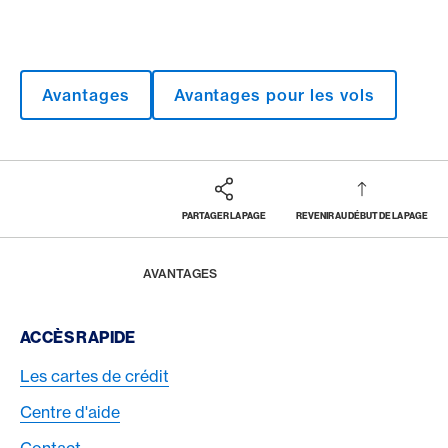
Avantages
Avantages pour les vols
PARTAGER LA PAGE
REVENIR AU DÉBUT DE LA PAGE
Footer
Breadcrumb
MAGAZINE
HOME
AVANTAGES
Footer Navigation
ACCÈS RAPIDE
Les cartes de crédit
Centre d'aide
Contact