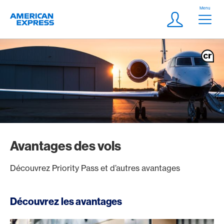
Aller vers le lien Navigation
Header
Menu
Logo
Meta Navigatio
Login
Avantages des vols
Découvrez Priority Pass et d’autres avantages
Découvrez les avantages