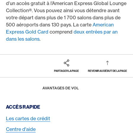
d’un accès gratuit à l’American Express Global Lounge
Collection®. Vous pouvez ainsi vous détendre avant
votre départ dans plus de 1 700 salons dans plus de
500 aéroports dans 130 pays. La carte
American
Express Gold Card
comprend
deux entrées par an
dans les salons
.
PARTAGER LA PAGE
REVENIR AU DÉBUT DE LA PAGE
Footer
Breadcrumb
MAGAZINE
AVANTAGES
HOME
AVANTAGES DE VOL
Footer Navigation
ACCÈS RAPIDE
Les cartes de crédit
Centre d'aide