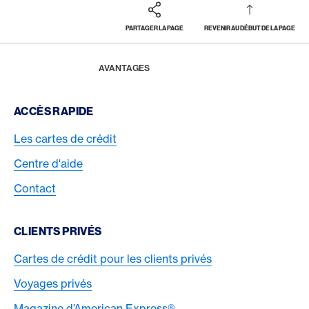
PARTAGER LA PAGE
REVENIR AU DÉBUT DE LA PAGE
Footer
Breadcrumb
MAGAZINE
HOME
AVANTAGES
Footer Navigation
ACCÈS RAPIDE
Les cartes de crédit
Centre d'aide
Contact
CLIENTS PRIVÉS
Cartes de crédit pour les clients privés
Voyages privés
Magazine d’American Express®