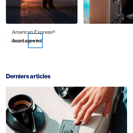
American Express®
American Express®
Avantages vol
Avantages hôteliers
web.slider.arrowP
web.slider.arr
Derniers articles