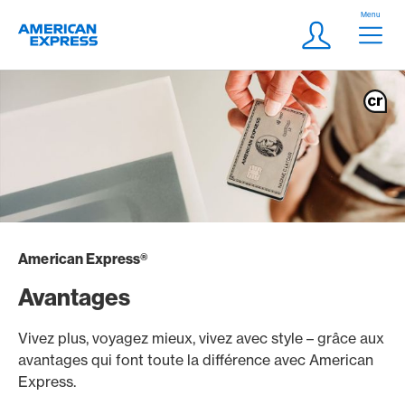
Aller vers le lien Navigation
Header
Menu
Logo
Meta Navigatio
Login
American Express®
Avantages
Vivez plus, voyagez mieux, vivez avec style – grâce aux
avantages qui font toute la différence avec American
Express.