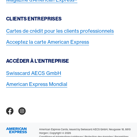
CLIENTS ENTREPRISES
Cartes de crédit pour les clients professionnels
Acceptez la carte American Express
ACCÉDER À L’ENTREPRISE
Swisscard AECS GmbH
American Express Mondial
Contact & Social channels
American Express Switzerland auf Facebook
American Express Switzerland on Instragram
Logo & mentions légales
American Express Cards, issued by Swisscard AECS GmbH, Neugasse 18, 8810
Horgen | Copyright © 2026
Conditions et informations juridiques
|
Protection des données
|
Paramètres