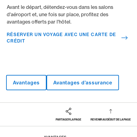
Avant le départ, détendez-vous dans les salons
d'aéroport et, une fois sur place, profitez des
avantages offerts par l'hôtel.
RÉSERVER UN VOYAGE AVEC UNE CARTE DE
CRÉDIT
Avantages
Avantages d’assurance
PARTAGER LA PAGE
REVENIR AU DÉBUT DE LA PAGE
Footer
Breadcrumb
MAGAZINE
HOME