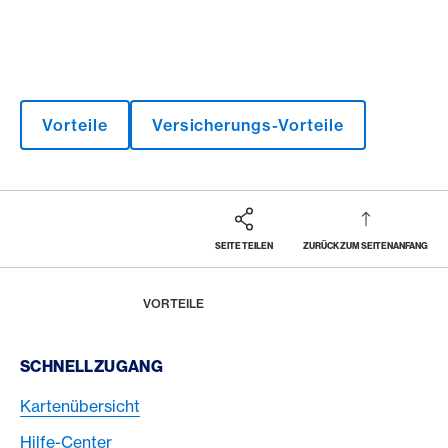
Vorteile
Versicherungs-Vorteile
SEITE TEILEN
ZURÜCK ZUM SEITENANFANG
Footer
Breadcrumb
MAGAZIN
HOME
VORTEILE
Footer Navigation
SCHNELLZUGANG
Kartenübersicht
Hilfe-Center