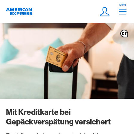
Weiter zum Link Navigation
Header
Menü
Logo
Meta Navigatio
Login
Mit Kreditkarte bei
Gepäckverspätung versichert