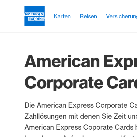
Weiter zum Link Navigation
Header
Hauptnavigation
Hauptnavigation
Logo
Karten
Reisen
Versicheru
American Exp
Corporate Car
Die American Express Corporate Ca
Zahllösungen mit denen Sie Zeit un
American Express Coporate Cards b