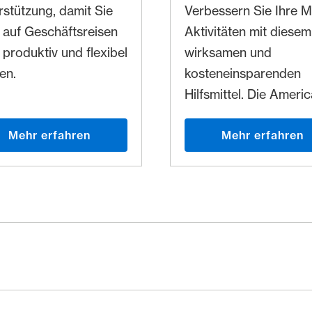
rstützung, damit Sie
Verbessern Sie Ihre 
 auf Geschäftsreisen
Aktivitäten mit diesem
 produktiv und flexibel
wirksamen und
en.
kosteneinsparenden
Hilfsmittel. Die Ameri
Express Corporate
Mehr erfahren
Meeting Card eignet s
Mehr erfahren
vor allem für Abteilun
die häufig im MICE-S
Dienstleistungen in
Anspruch nehmen, un
ermöglicht Ihnen somi
durch Automatisierun
Prozessen beträchtlic
Kosteneinsparungen.