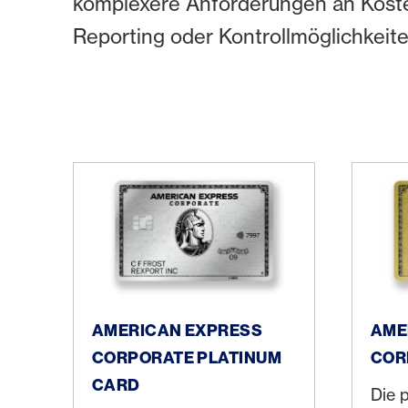
komplexere Anforderungen an Kost
Reporting oder Kontrollmöglichkeite
American Express Corporate Platinum Card
America
AMERICAN EXPRESS
AME
CORPORATE PLATINUM
COR
CARD
Die 