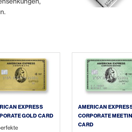
ensenkungen,
n.
n Express Corporate Gold Card
American Express Corpora
RICAN EXPRESS
AMERICAN EXPRES
PORATE GOLD CARD
CORPORATE MEETI
CARD
perfekte