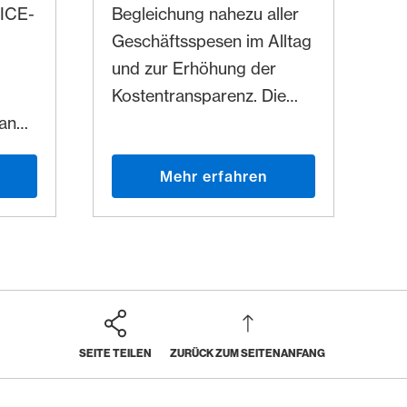
MICE-
Begleichung nahezu aller
Geschäftsspesen im Alltag
und zur Erhöhung der
Kostentransparenz. Die
can
Lösung für alle
Mitarbeitenden, welche
ich
regelmässig Einkäufe
Mehr erfahren
gen,
tätigen oder Spesen
ektor
generieren.
d
t
g von
SEITE TEILEN
ZURÜCK ZUM SEITENANFANG
he