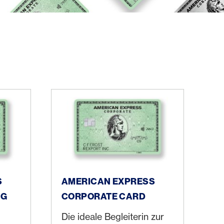
te Meeting Card
American Express Corporate Card
S
AMERICAN EXPRESS
NG
CORPORATE CARD
Die ideale Begleiterin zur