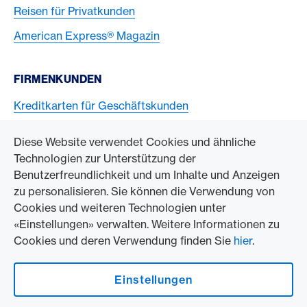
Reisen für Privatkunden
American Express® Magazin
FIRMENKUNDEN
Kreditkarten für Geschäftskunden
American Express Karten akzeptieren
Diese Website verwendet Cookies und ähnliche
Technologien zur Unterstützung der
ZUM UNTERNEHMEN
Benutzerfreundlichkeit und um Inhalte und Anzeigen
zu personalisieren. Sie können die Verwendung von
Swisscard AECS GmbH
Cookies und weiteren Technologien unter
«Einstellungen» verwalten. Weitere Informationen zu
American Express Weltweit
Cookies und deren Verwendung finden Sie
hier
.
Kontakt und Social Media
Einstellungen
American Express Switzerland auf Facebook
American Express Switzerland auf Instagram