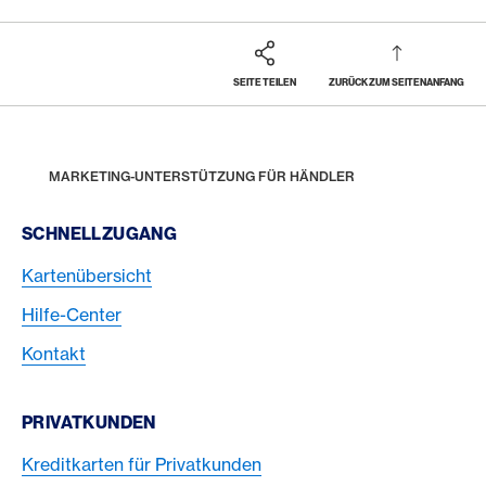
SEITE TEILEN
ZURÜCK ZUM SEITENANFANG
Footer
Breadcrumb
BUSINESS
HÄNDLER
HOME
MARKETING-UNTERSTÜTZUNG FÜR HÄNDLER
Footer Navigation
SCHNELLZUGANG
Kartenübersicht
Hilfe-Center
Kontakt
PRIVATKUNDEN
Kreditkarten für Privatkunden