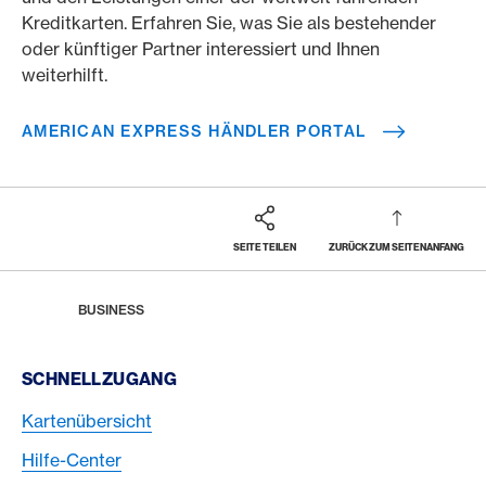
Kreditkarten. Erfahren Sie, was Sie als bestehender
oder künftiger Partner interessiert und Ihnen
weiterhilft.
AMERICAN EXPRESS HÄNDLER PORTAL
SEITE TEILEN
ZURÜCK ZUM SEITENANFANG
Footer
Breadcrumb
HOME
BUSINESS
Footer Navigation
SCHNELLZUGANG
Kartenübersicht
Hilfe-Center