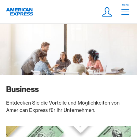
Weiter zum Link Navigation
Header
Menü
Logo
Meta Navigatio
Login
Business
Entdecken Sie die Vorteile und Möglichkeiten von
American Express für Ihr Unternehmen.