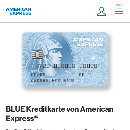
Weiter zum Link Navigation
Header
Menü
Logo
Meta Navigatio
Login
BLUE Kreditkarte von American
Express®