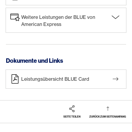
Weitere Leistungen der BLUE von
American Express
Dokumente und Links
Leistungsübersicht BLUE Card
SEITE TEILEN
ZURÜCK ZUM SEITENANFANG
Footer
Breadcrumb
KARTEN
KREDITKARTENÜBERSICHT