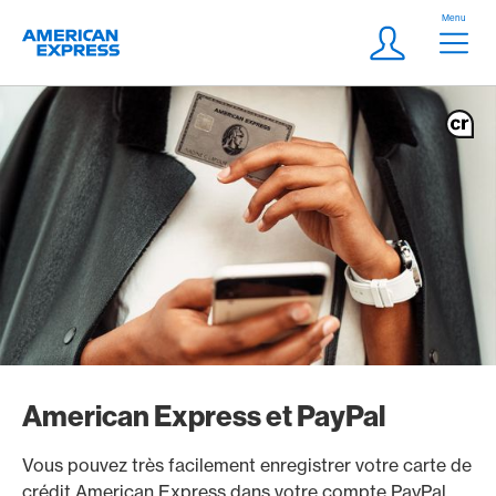
Aller vers le lien Navigation
Header
Menu
Logo
Meta Navigatio
Login
American Express et PayPal
Vous pouvez très facilement enregistrer votre carte de
crédit American Express dans votre compte PayPal.