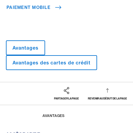
PAIEMENT MOBILE
Avantages
Avantages des cartes de crédit
PARTAGER LA PAGE
REVENIR AU DÉBUT DE LA PAGE
Footer
Breadcrumb
MAGAZINE
HOME
AVANTAGES