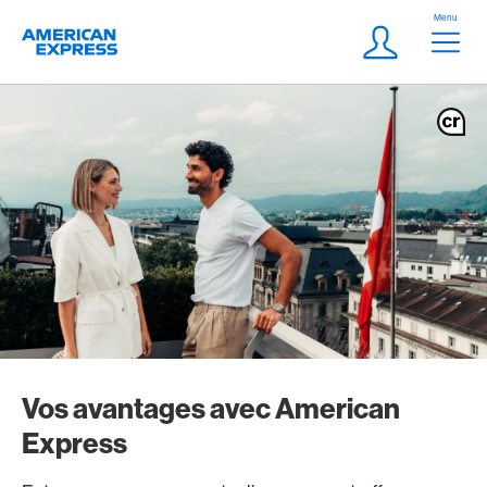
Aller vers le lien Navigation
Header
Menu
Logo
Meta Navigatio
Login
Vos avantages avec American
Express