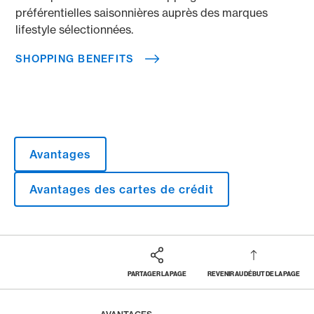
préférentielles saisonnières auprès des marques
lifestyle sélectionnées.
SHOPPING BENEFITS
Avantages
Avantages des cartes de crédit
PARTAGER LA PAGE
REVENIR AU DÉBUT DE LA PAGE
Footer
Breadcrumb
MAGAZINE
HOME