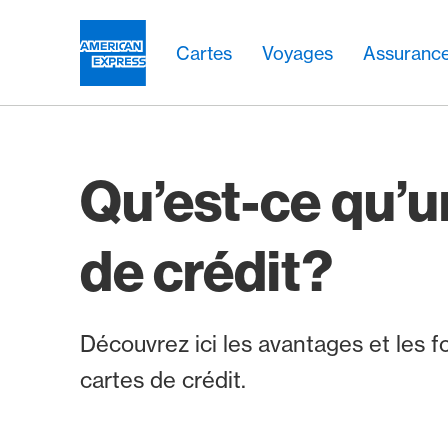
Aller vers le lien Navigation
Header
Navigation principale
Navigation principale
Logo
Cartes
Voyages
Assuranc
Qu’est-ce qu’u
de crédit?
Découvrez ici les avantages et les f
cartes de crédit.