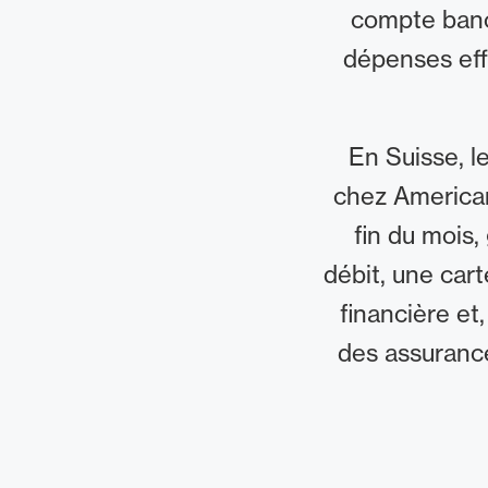
compte banca
dépenses eff
En Suisse, l
chez American
fin du mois,
débit, une car
financière et
des assuranc