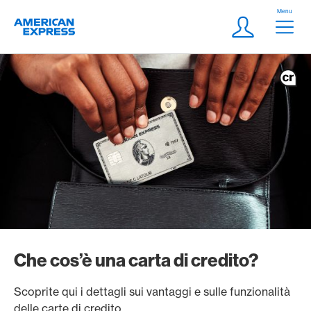
Vai al link di navigazione
Header
Menu
Logo
Meta Navigatio
Login
Che cos’è una carta di credito?
Scoprite qui i dettagli sui vantaggi e sulle funzionalità
delle carte di credito.