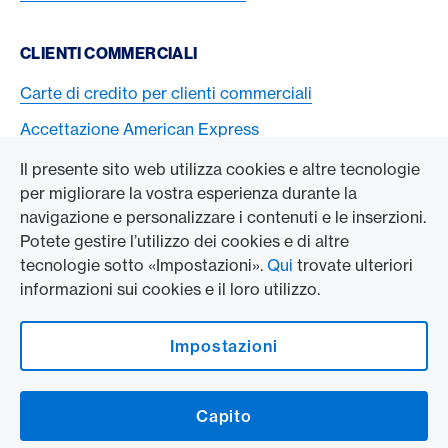
CLIENTI COMMERCIALI
Carte di credito per clienti commerciali
Accettazione American Express
Il presente sito web utilizza cookies e altre tecnologie
L’AZIENDA
per migliorare la vostra esperienza durante la
navigazione e personalizzare i contenuti e le inserzioni.
Swisscard AECS GmbH
Potete gestire l’utilizzo dei cookies e di altre
tecnologie sotto «Impostazioni».
Qui
trovate ulteriori
American Express Globale
informazioni sui cookies e il loro utilizzo.
Contact & Social channels
Impostazioni
American Express on Facebook
American Express Switzerland on Instagram
Capito
Logo e avvertenze legali
American Express Cards, issued by Swisscard AECS GmbH, Neugasse 18, 8810 Horgen |
Copyright © 2026
Condizioni e note legali
|
Protezione dei dati
|
Impostazioni dei cookie