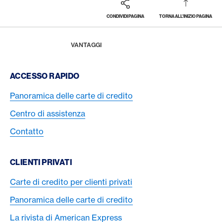
CONDIVIDI PAGINA
TORNA ALL'INIZIO PAGINA
Footer
Breadcrumb
LA RIVISTA
HOME
VANTAGGI
Footer Navigation
ACCESSO RAPIDO
Panoramica delle carte di credito
Centro di assistenza
Contatto
CLIENTI PRIVATI
Carte di credito per clienti privati
Panoramica delle carte di credito
La rivista di American Express