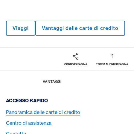
Viaggi
Vantaggi delle carte di credito
CONDIVIDI PAGINA
TORNA ALL'INIZIO PAGINA
Footer
Breadcrumb
LA RIVISTA
HOME
VANTAGGI
Footer Navigation
ACCESSO RAPIDO
Panoramica delle carte di credito
Centro di assistenza
Contatto