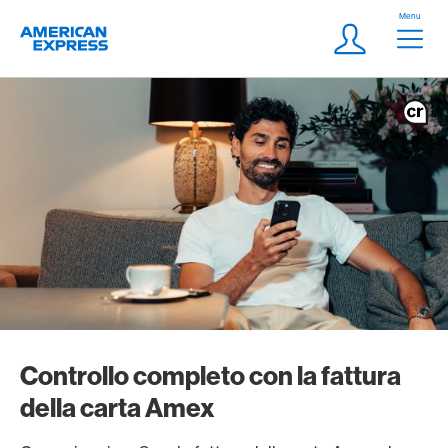
Vai al link di navigazione
Header
Menu
Logo
Meta Navigatio
Login
Controllo completo con la fattura
della carta Amex