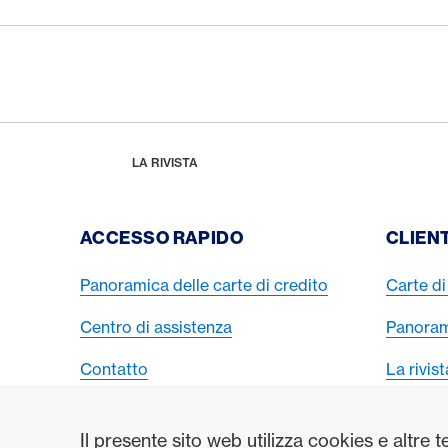
Footer
Breadcrumb
HOME
LA RIVISTA
Footer Navigation
ACCESSO RAPIDO
CLIENT
Panoramica delle carte di credito
Carte di 
Centro di assistenza
Panorami
Contatto
La rivis
Il presente sito web utilizza cookies e altre 