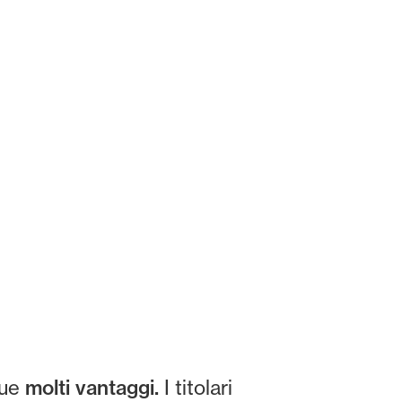
que
molti vantaggi.
I titolari