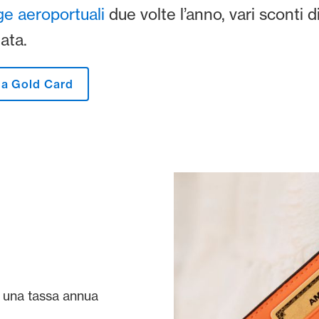
nge aeroportuali
due volte l’anno, vari sconti d
tata.
la Gold Card
a una tassa annua