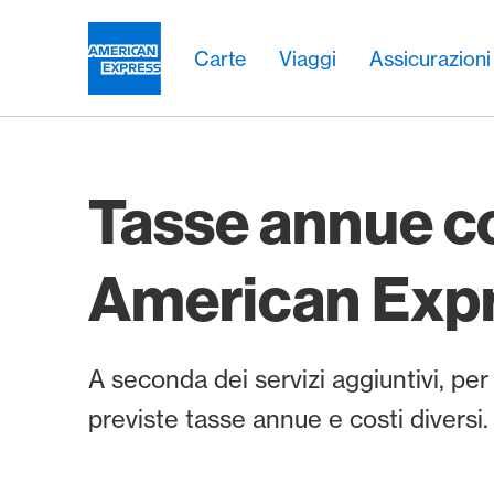
Vai al link di navigazione
Header
Navigazione principale
Navigazione principale
Logo
Carte
Viaggi
Assicurazioni
Tasse annue c
American Exp
A seconda dei servizi aggiuntivi, pe
previste tasse annue e costi diversi.