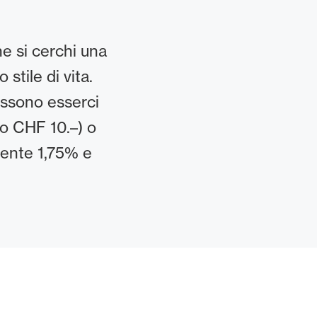
he si cerchi una
stile di vita.
ossono esserci
mo CHF 10.–) o
amente 1,75% e