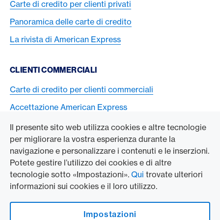
Carte di credito per clienti privati
Panoramica delle carte di credito
La rivista di American Express
CLIENTI COMMERCIALI
Carte di credito per clienti commerciali
Accettazione American Express
Il presente sito web utilizza cookies e altre tecnologie
L’AZIENDA
per migliorare la vostra esperienza durante la
navigazione e personalizzare i contenuti e le inserzioni.
Swisscard AECS GmbH
Potete gestire l’utilizzo dei cookies e di altre
tecnologie sotto «Impostazioni».
Qui
trovate ulteriori
American Express Globale
informazioni sui cookies e il loro utilizzo.
Contact & Social channels
Impostazioni
American Express on Facebook
American Express Switzerland on Instagram