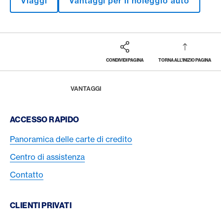
Viaggi
Vantaggi per il noleggio auto
CONDIVIDI PAGINA
TORNA ALL'INIZIO PAGINA
Footer
Breadcrumb
LA RIVISTA
HOME
VANTAGGI
Footer Navigation
ACCESSO RAPIDO
Panoramica delle carte di credito
Centro di assistenza
Contatto
CLIENTI PRIVATI