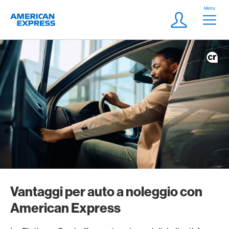
Vai al link di navigazione
Header
Menu
Logo
Meta Navigatio
Login
Vantaggi per auto a noleggio con
American Express