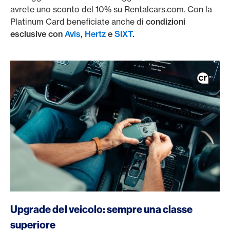
avrete uno sconto del 10% su Rentalcars.com. Con la
Platinum Card beneficiate anche di
condizioni
esclusive con
Avis
,
Hertz
e
SIXT
.
/it/viaggi/viaggi-privati/programmi-per-auto-a-noleggio
Upgrade del veicolo: sempre una classe
superiore