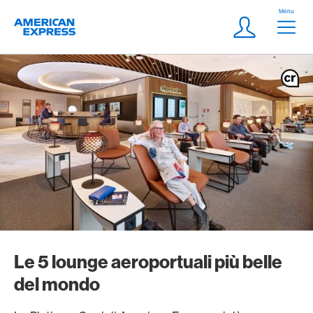
Vai al link di navigazione
Header
Menu
Logo
Meta Navigatio
Login
Le 5 lounge aeroportuali più belle
del mondo