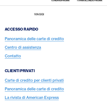
CONDIVIDI PAGINA
TORNA ALL'INIZIO PAGINA
Footer
Breadcrumb
LA RIVISTA
HOME
VIAGGI
Footer Navigation
ACCESSO RAPIDO
Panoramica delle carte di credito
Centro di assistenza
Contatto
CLIENTI PRIVATI
Carte di credito per clienti privati
Panoramica delle carte di credito
La rivista di American Express