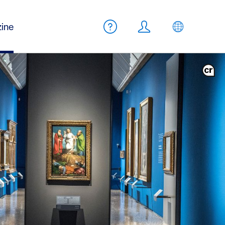
Meta Navigation
ine
Aide
Login
FR