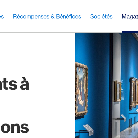
es
Récompenses & Bénéfices
Sociétés
Magaz
ts à
ions