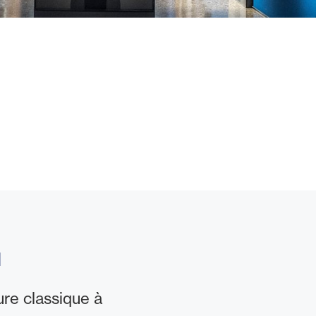
l
ure classique à