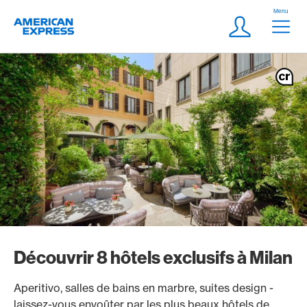
Aller vers le lien Navigation
Header
Menu
Logo
Meta Navigatio
Login
Découvrir 8 hôtels exclusifs à Milan
Aperitivo, salles de bains en marbre, suites design -
laissez-vous envoûter par les plus beaux hôtels de