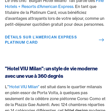
Le très chic "Bulgari Hotel Milano" fait partie des
Fine
Hotels + Resorts d’American Express.
En tant que
titulaire de la Platinum Card, vous bénéficiez
d’avantages attrayants lors de votre séjour, comme un
petit-déjeuner quotidien gratuit pour deux personnes.
DÉTAILS SUR L’AMERICAN EXPRESS
PLATINUM CARD
"Hotel VIU Milan": un style de vie moderne
avec une vue à 360 degrés
L’
"Hotel VIU Milan"
est situé dans le quartier milanais
en plein essor de Porta Volta, à quelques pas
seulement de la célèbre zone piétonne Corso Como et
de la Piazza Gae Aulenti. Avec 124 chambres réparties
en 14 catégories différentes, cet
hôtel design
moderne