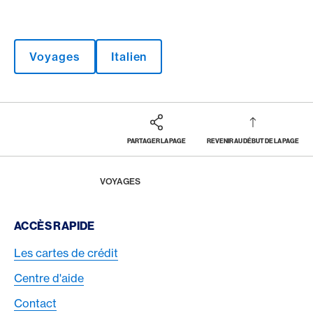
Voyages
Italien
PARTAGER LA PAGE
REVENIR AU DÉBUT DE LA PAGE
Footer
Breadcrumb
MAGAZINE
HOME
VOYAGES
Footer Navigation
ACCÈS RAPIDE
Les cartes de crédit
Centre d'aide
Contact