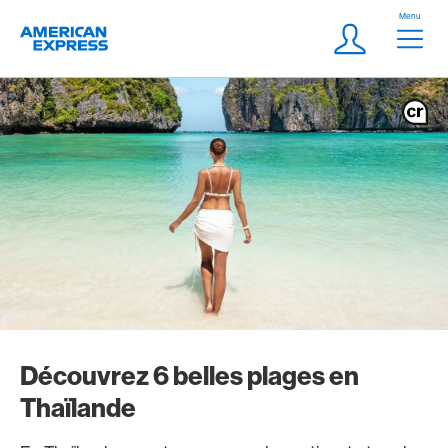
Aller vers le lien Navigation
Header
Menu
Logo
Meta Navigatio
Login
Découvrez 6 belles plages en
Thaïlande