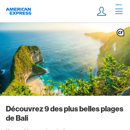
Aller vers le lien Navigation
Header
Menu
Logo
Meta Navigatio
Login
Découvrez 9 des plus belles plages
de Bali