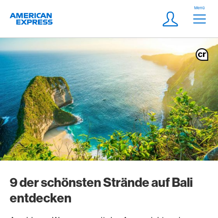
Weiter zum Link Navigation
Header
Menü
Logo
Meta Navigatio
Login
9 der schönsten Strände auf Bali
entdecken