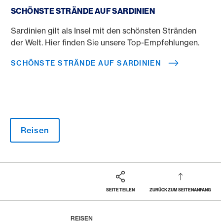
SCHÖNSTE STRÄNDE AUF SARDINIEN
Sardinien gilt als Insel mit den schönsten Stränden
der Welt. Hier finden Sie unsere Top-Empfehlungen.
SCHÖNSTE STRÄNDE AUF SARDINIEN
Reisen
SEITE TEILEN
ZURÜCK ZUM SEITENANFANG
Footer
Breadcrumb
MAGAZIN
HOME
REISEN