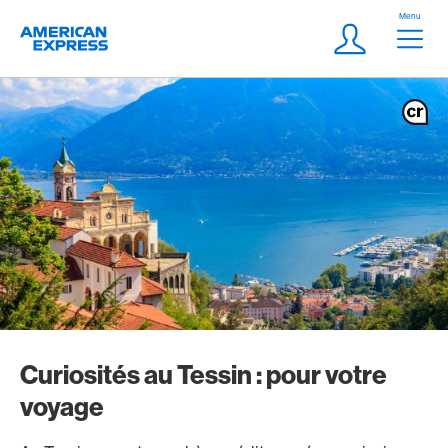
Aller vers le lien Navigation
Header
Menu
Logo
Meta Navigatio
Login
Curiosités au Tessin : pour votre
voyage