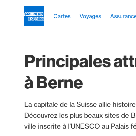
Aller vers le lien Navigation
Header
Navigation principale
Navigation principale
Logo
Cartes
Voyages
Assuranc
Principales at
à Berne
La capitale de la Suisse allie histoir
Découvrez les plus beaux sites de Be
ville inscrite à l’UNESCO au Palais f