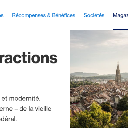
es
Récompenses & Bénéfices
Sociétés
Magaz
tractions
e et modernité.
rne – de la vieille
édéral.