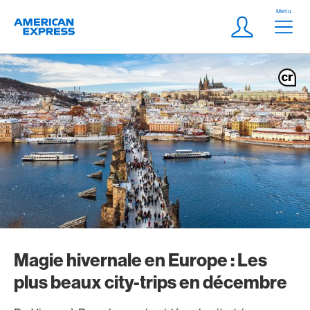
Aller vers le lien Navigation
Header
Menu
Logo
Meta Navigatio
Login
Magie hivernale en Europe : Les
plus beaux city-trips en décembre