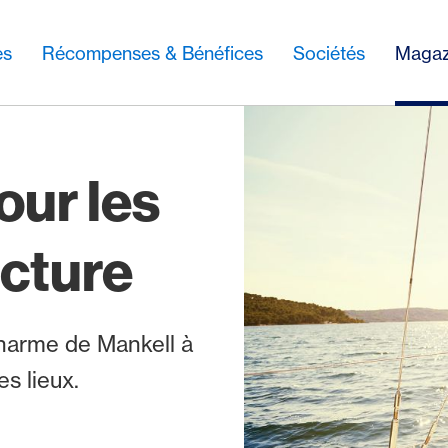
es
Récompenses & Bénéfices
Sociétés
Magaz
our les
ecture
harme de Mankell à
es lieux.