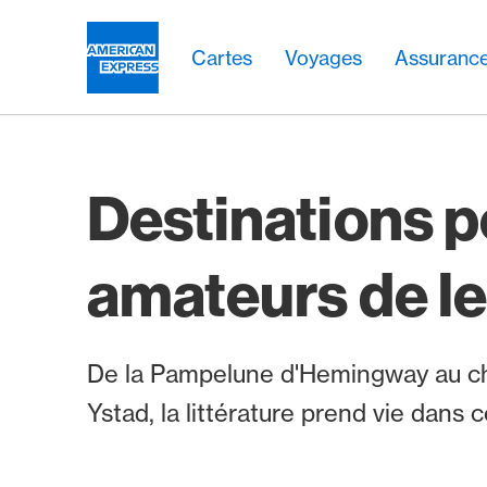
Aller vers le lien Navigation
Header
Navigation principale
Navigation principale
Logo
Cartes
Voyages
Assuranc
Destinations p
amateurs de l
De la Pampelune d'Hemingway au c
Ystad, la littérature prend vie dans c