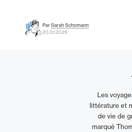
Par
Sarah Schomann
20.01.2026
Les voyages 
littérature et
de vie de g
marqué Thoma