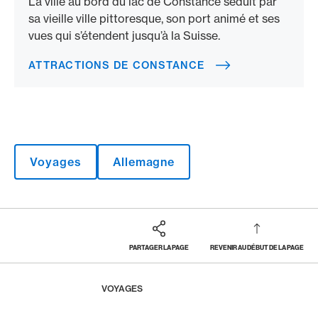
La ville au bord du lac de Constance séduit par
sa vieille ville pittoresque, son port animé et ses
vues qui s’étendent jusqu’à la Suisse.
ATTRACTIONS DE CONSTANCE
Voyages
Allemagne
PARTAGER LA PAGE
REVENIR AU DÉBUT DE LA PAGE
Footer
Breadcrumb
MAGAZINE
HOME
VOYAGES