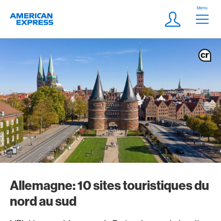
Aller vers le lien Navigation
Header
Menu
Logo
Meta Navigatio
Login
Allemagne: 10 sites touristiques du
nord au sud