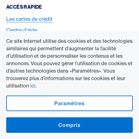
Footer Navigation
ACCÈS RAPIDE
Les cartes de crédit
Centre d'aide
Ce site Internet utilise des cookies et des technologies
Contact
similaires qui permettent d’augmenter la facilité
d’utilisation et de personnaliser les contenus et les
CLIENTS PRIVÉS
annonces. Vous pouvez gérer l’utilisation de cookies et
d’autres technologies dans «Paramètres». Vous
Cartes de crédit pour les clients privés
trouverez plus d’informations sur les cookies et leur
Voyages privés
utilisation
ici
.
Magazine d’American Express®
Paramètres
CLIENTS ENTREPRISES
Compris
Cartes de crédit pour les clients professionnels
Acceptez la carte American Express