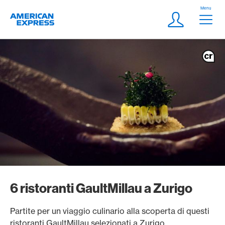
Vai al link di navigazione
Header
Menu
Logo
Meta Navigatio
Login
6 ristoranti GaultMillau a Zurigo
Partite per un viaggio culinario alla scoperta di questi
ristoranti GaultMillau selezionati a Zurigo.