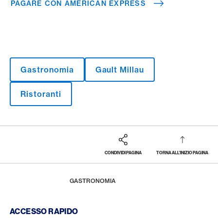
PAGARE CON AMERICAN EXPRESS
Gastronomia
Gault Millau
Ristoranti
CONDIVIDI PAGINA
TORNA ALL'INIZIO PAGINA
Footer
Breadcrumb
LA RIVISTA
HOME
GASTRONOMIA
Footer Navigation
ACCESSO RAPIDO