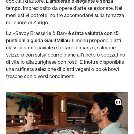
cocktail d'autore.
L'ambiente è elegante e senza
tempo,
impreziosito da opere d'arte selezionate. Nei
mesi estivi potrete inoltre accomodarvi sulla terrazza
nel cuore di Zurigo.
La «Savoy Brasserie & Bar»
è stata valutata con 15
punti dalla guida GaultMillau.
Il menu propone piatti
classici come caviale e tartare di manzo, salmone
svizzero con salsa beurre blanc all'aneto o spezzatino
di vitello alla zurighese con rösti. È inoltre disponibile
una raffinata selezione di piatti vegani o poké bowl
fresche con diversi condimenti.