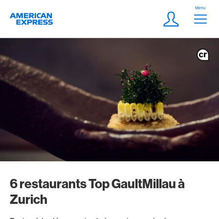
Aller vers le lien Navigation
Header
Menu
Logo
Meta Navigatio
Login
6 restaurants Top GaultMillau à
Zurich