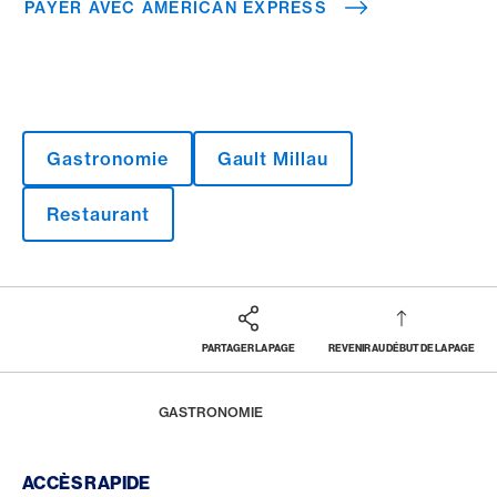
PAYER AVEC AMERICAN EXPRESS
Gastronomie
Gault Millau
Restaurant
PARTAGER LA PAGE
REVENIR AU DÉBUT DE LA PAGE
Footer
Breadcrumb
MAGAZINE
HOME
GASTRONOMIE
Footer Navigation
ACCÈS RAPIDE