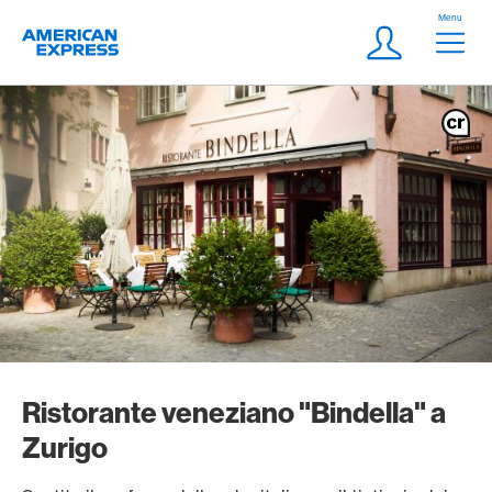
Vai al link di navigazione
Header
Menu
Logo
Meta Navigatio
Login
Ristorante veneziano "Bindella" a
Zurigo