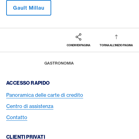
Gault Millau
CONDIVIDI PAGINA
TORNA ALL'INIZIO PAGINA
Footer
Breadcrumb
LA RIVISTA
HOME
GASTRONOMIA
Footer Navigation
ACCESSO RAPIDO
Panoramica delle carte di credito
Centro di assistenza
Contatto
CLIENTI PRIVATI